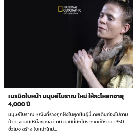
เนรมิตใบหน้า มนุษย์โบราณ ใหม่ ให้กะโหลกอายุ
4,000 ปี
มนุษย์โบราณ หญิงที่ร่างถูกฝังในยุคหินผู้นี้เคยเดินท่องไปตาม
ป่าทางตอนเหนือของสวีเดน ตอนนี้นักโบราณคดีใช้เวลา 350
ชั่วโมง สร้าง ใบหน้าใหม่…