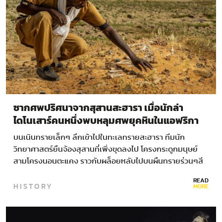
ซากศพปริศนาจากสุสานสะฮารา เมื่อนักล่า
ไดโนเสาร์คนหนึ่งพบหลุมศพยุคหินในแอฟริกา
บนเนินทรายเล็กๆ ลึกเข้าไปในทะเลทรายสะฮารา ทีมนัก
วิทยาศาสตร์ยืนจ้องสุสานที่เพิ่งขุดลงไป โครงกระดูกมนุษย์
สามโครงนอนตะแคง ราวกับผล็อยหลับไปบนผืนทรายร่วนๆสี
น้ำตาล และไม่ได้ลืมตาขึ้นมาอีกเลย นั่นคือตอนเช้ามืดช่วงวัน
READ
HISTORY
ท้ายๆ…
MORE