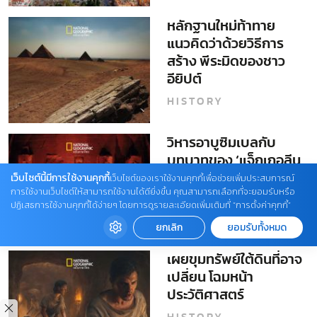
หลักฐานใหม่ท้าทาย
แนวคิดว่าด้วยวิธีการ
สร้าง พีระมิดของชาว
อียิปต์
HISTORY
วิหารอาบูซิมเบลกับ
บทบาทของ ‘แจ็กเกอลีน
เคนเนดี’ ที่ไม่ค่อยมีใครรู้
เว็บไซต์นี้มีการใช้งานคุกกี้
เว็บไซต์ของเราใช้งานคุกกี้เพื่อช่วยเพิ่มประสบการณ์
การใช้งานเว็บไซต์ให้สามารถใช้งานได้ดียิ่งขึ้น คุณสามารถเลือกที่จะยอมรับหรือ
HISTORY
ปฏิเสธการใช้งานคุกกี้ได้ง่ายๆ โดยการดูรายละเอียดเพิ่มเติมที่ “การตั้งค่าคุกกี้”
ยกเลิก
ยอมรับทั้งหมด
เผยขุมทรัพย์ใต้ดินที่อาจ
เปลี่ยน โฉมหน้า
ประวัติศาสตร์
HISTORY