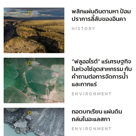
พลิกแผ่นดินตามหา ป้อม
ปราการลี้ลับของอินคา
HISTORY
“ฟลูออไรต์” แร่เศรษฐกิจ
ในห่วงโซ่อุตสาหกรรม กับ
คำถามต่อการจัดการน้ำ
และกากแร่
ENVIRONMENT
ถอดบทเรียน แผ่นดิน
ถล่มในอะแลสกา
ENVIRONMENT