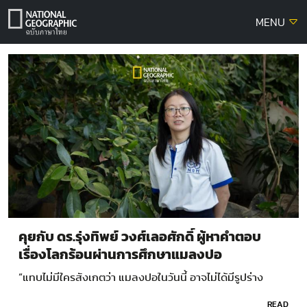
Skip
MENU
to
content
คุยกับ ดร.รุ่งทิพย์ วงศ์เลอศักดิ์ ผู้หาคำตอบ
เรื่องโลกร้อนผ่านการศึกษาแมลงปอ
“แทบไม่มีใครสังเกตว่า แมลงปอในวันนี้ อาจไม่ได้มีรูปร่าง
เหมือนกับบรรพบุรุษของมันเมื่อหนึ่งศตวรรษก่อน”…
READ