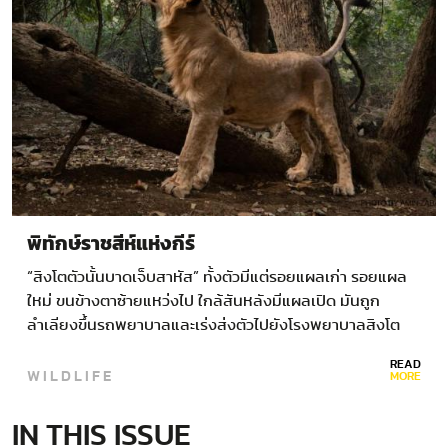
พิทักษ์ราชสีห์แห่งกีร์
“สิงโตตัวนั้นบาดเจ็บสาหัส” ทั้งตัวมีแต่รอยแผลเก่า รอยแผล
ใหม่ ขนข้างตาซ้ายแหว่งไป ใกล้สันหลังมีแผลเปิด มันถูก
ลำเลียงขึ้นรถพยาบาลและเร่งส่งตัวไปยังโรงพยาบาลสิงโต
จากอุทยานแห่งชาติกีร์ ประเทศอินเดีย…
READ
WILDLIFE
MORE
IN THIS ISSUE