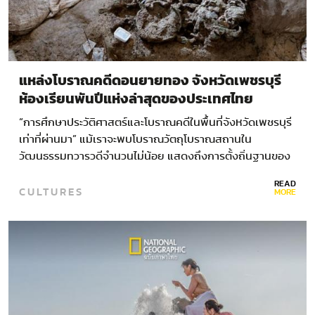
แหล่งโบราณคดีดอนยายทอง จังหวัดเพชรบุรี
ห้องเรียนพันปีแห่งล่าสุดของประเทศไทย
“การศึกษาประวัติศาสตร์และโบราณคดีในพื้นที่จังหวัดเพชรบุรี
เท่าที่ผ่านมา” แม้เราจะพบโบราณวัตถุโบราณสถานใน
วัฒนธรรมทวารวดีจำนวนไม่น้อย แสดงถึงการตั้งถิ่นฐานของ
กลุ่มชนในพุทธศตวรรษที่ 12-16 หรือไม่ต่ำกว่าพันปีมาแล้ว ไล่
READ
CULTURES
เรียงตั้งแต่ชุมชนติดชายฝั่งทะเลอย่างโบราณสถานทุ่งเศรษฐี
MORE
หรือโคกเศรษฐี…