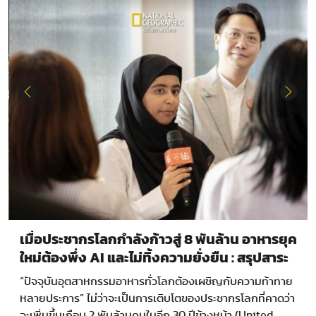
เมื่อประชากรโลกกำลังก้าวสู่ 8 พันล้าน อาหารยุค
ใหม่ต้องพึ่ง AI และไม่ทิ้งความยั่งยืน : สรุปสาระ
สำคัญจากงาน Future Food Leader Summit
“ปัจจุบันอุตสาหกรรมอาหารทั่วโลกต้องเผชิญกับความท้าทาย
2025
หลายประการ” ไม่ว่าจะเป็นการเติบโตของประชากรโลกที่คาดว่า
จะเพิ่มขึ้นเกือบ 2 พันล้านคนในอีก 30 ปีข้างหน้า (United…