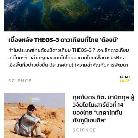
เบื้องหลัง THEOS-3 ดาวเทียมที่ไทย ‘ต้องมี’
ทำไมประเทศไทยต้องมีดาวเทียม THEOS-3 ? เจาะลึกดาวเทียม
คนไทย: ก้าวสำคัญของเทคโนโลยีอวกาศไทยเพื่อการบริหาร
เชิงพื้นที่อย่างยั่งยืน ประเทศไทยให้ความสำคัญกับการพัฒนา
เทคโนโลยีอวกาศและการสำรวจมาอย่างต่อเนื่อง และที่ผ่านมา
READ
SCIENCE
ไทยได้ผลักดันส่ง…
MORE
คุยกับดร.ศิตะ มานิตกุล ผู้
วิจัยไดโนเสาร์ตัวที่ 14
ของไทย “นาคาไททัน
ชัยภูมิเอนซิส”
SCIENCE