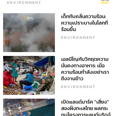
ENVIRONMENT
MORE
เด็กกับคลื่นความร้อน:
ความเปราะบางในโลกที่
ร้อนขึ้น
ENVIRONMENT
เอลนีโญกับวิกฤตความ
มั่นคงทางอาหาร: เมื่อ
ความร้อนกำลังเขย่าเรา
ถึงจานข้าว
ENVIRONMENT
เปิดแลนด์มาร์ค “เสี่ยง”
สองฝั่งทะเลไทย ผลกระ
ทบโครงการแลนด์บริดจ์