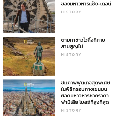
ของมหาวิหารแซ็ง-เดอนี
HISTORY
ตามหาชาวไวกิ้งที่หาย
สาบสูญไป
HISTORY
ชมภาพฟุตเทจสุดพิเศษ
ในพิธีครอบกางเขนบน
ยอดมหาวิหารซากราดา
ฟามีเลีย โบสถ์ที่สูงที่สุด
ในโลก
HISTORY