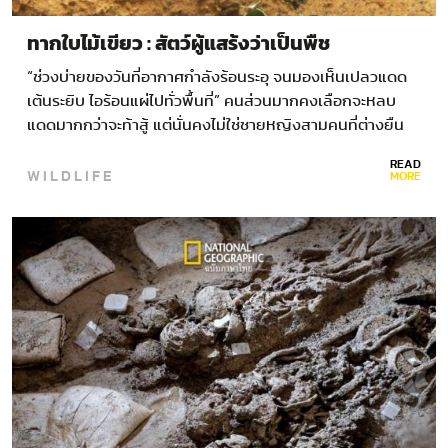
ทากใบไม้เขียว : สัตว์ผู้แสร้งว่าเป็นพืช
“ช่วงบ่ายของวันที่อากาศกำลังร้อนระอุ จนมองเห็นเปลวแดด
เต้นระยิบ ไอร้อนแผ่ไปทั่วพื้นที่” คนส่วนมากคงเลือกจะหลบ
แดดมากกว่าจะท้าสู้ แต่นั่นคงไม่ใช่ชายหญิงสามคนที่ต่างยืน
ก้มๆ เงยๆ อยู่ตรงชายขอบของป่าชายเลนเผืนเล็กใกล้ชุมชน
READ
WILDLIFE
ปากแม่น้ำประแส…
MORE