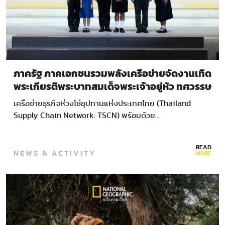
ภาครัฐ ภาคเอกชนรวมพลังเครือข่ายจัดงานเทิด
พระเกียรติพระบาทสมเด็จพระเจ้าอยู่หัว ทศวรรษ
แห่งการพัฒนา สืบสาน รักษา ต่อยอด ใต้ร่มพระ
เครือข่ายธุรกิจห่วงโซ่อุปทานแห่งประเทศไทย (Thailand
บารมี
Supply Chain Network: TSCN) พร้อมด้วย…
READ
NEWS & ACTIVITY
MORE