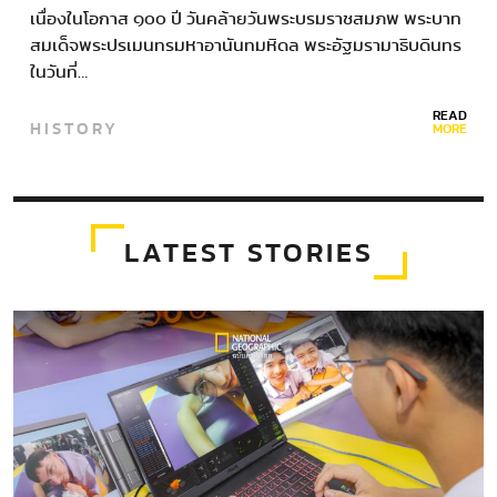
เนื่องในโอกาส ๑๐๐ ปี วันคล้ายวันพระบรมราชสมภพ พระบาท
สมเด็จพระปรเมนทรมหาอานันทมหิดล พระอัฐมรามาธิบดินทร
ในวันที่…
READ
HISTORY
MORE
LATEST STORIES