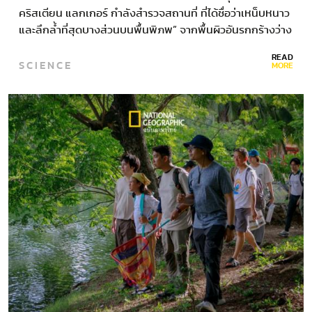
คริสเตียน แลกเกอร์ กำลังสำรวจสถานที่ ที่ได้ชื่อว่าเหน็บหนาว
และลึกล้ำที่สุดบางส่วนบนพื้นพิภพ” จากพื้นผิวอันรกกร้างว่าง
เปล่าและหนาวเหน็บ แอนตาร์กติกาดูเหมือนสถานที่ที่ไม่เอื้อต่อ
READ
SCIENCE
ชีวิต…
MORE