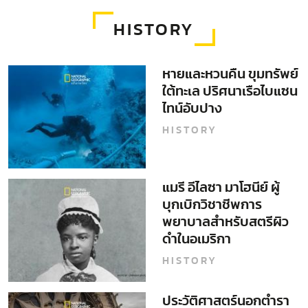
HISTORY
หายและหวนคืน ขุมทรัพย์
ใต้ทะเล ปริศนาเรือไบแซน
ไทน์อับปาง
HISTORY
แมรี อีไลซา มาโฮนีย์ ผู้
บุกเบิกวิชาชีพการ
พยาบาลสำหรับสตรีผิว
ดำในอเมริกา
HISTORY
ประวัติศาสตร์นอกตำรา