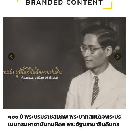
BRANDED CONTENT
๑๐๐ ปี พระบรมราชสมภพ พระบาทสมเด็จพระปร
เมนทรมหาอานันทมหิดล พระอัฐมรามาธิบดินทร