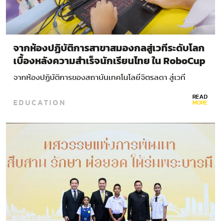
จากห้องปฏิบัติการสาขาสมองกลสู่เวทีระดับโลก
เบื้องหลังความสำเร็จนักเรียนไทย ใน RoboCup
2026
จากห้องปฏิบัติการของสถาบันเทคโนโลยีจิตรลดา สู่เวที
แข่งขันหุ่นยนต์ระดับโลก เรื่องราวของการเรียนอาชีวะที่เปิด
READ
EDUCATION
โอกาสให้เยาวชนได้ลงมือคิด…
MORE