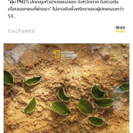
“ฝุ่น PM2.5 ปกคลุมทั่วอำเภอแม่สอด จังหวัดตาก ในช่วงต้น
เดือนเมษายนที่ผ่านมา” ไม่อาจยับยั้งศรัทธาของผู้ปกครองกว่า
53…
READ
CULTURES
MORE