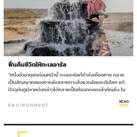
ฟื้นคืนชีวิตให้ทะเลอารัล
“หนึ่งชั่วอายุคนก่อนหน้านี้ ทะเลอารัลที่กำลังเหือดหาย กลาย
เป็นสัญญาณของการล่มสลายทางสิ่งแวดล้อมระดับโลก แต่
ปัจจุบันภูมิภาคดังกล่าวได้กลายเป็นห้องทดลองสำคัญยิ่ง ใน
การสร้างอนาคตที่ฟื้นตัวได้สำหรับชุมชนหลายแห่ง ที่ยังคงยืน
READ
ENVIRONMENT
หยัดอยู่กับทะเลผืนนี้” ย้อนหลังไปเมื่อปี…
MORE