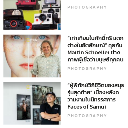
PHOTOGRAPHY
“เท่าเทียมในศักดิ์ศรี แตก
ต่างในอัตลักษณ์” คุยกับ
Martin Schoeller ช่าง
ภาพผู้เชื่อว่ามนุษย์ทุกคน
เกิดมาเท่าเทียมกัน
PHOTOGRAPHY
“ผู้พิทักษ์วิถีชีวิตของสมุย
รุ่นสุดท้าย” เบื้องหลังค
วามงามในนิทรรศการ
Faces of Samui
PHOTOGRAPHY