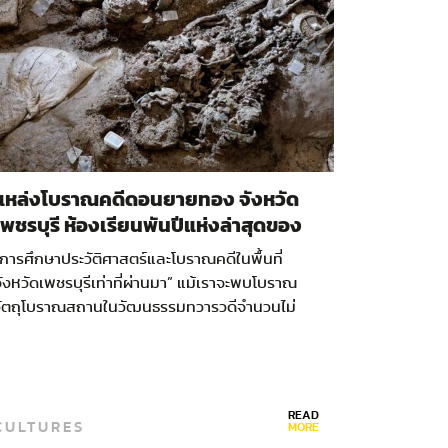
แหล่งโบราณคดีดอนยายทอง จังหวัด
เพชรบุรี ห้องเรียนพันปีแห่งล่าสุดของ
ประเทศไทย
การศึกษาประวัติศาสตร์และโบราณคดีในพื้นที่
ังหวัดเพชรบุรีเท่าที่ผ่านมา” แม้เราจะพบโบราณ
วัตถุโบราณสถานในวัฒนธรรมทวารวดีจำนวนไม่
น้อย แสดงถึงการตั้งถิ่นฐานของกลุ่มชนในพุทธ
ตวรรษที่ 12-16 หรือไม่ต่ำกว่าพันปีมาแล้ว ไล่เรียง
ั้งแต่ชุมชนติดชายฝั่งทะเลอย่างโบราณสถานทุ่ง
เศรษฐี หรือโคกเศรษฐี…
READ
CULTURES
MORE