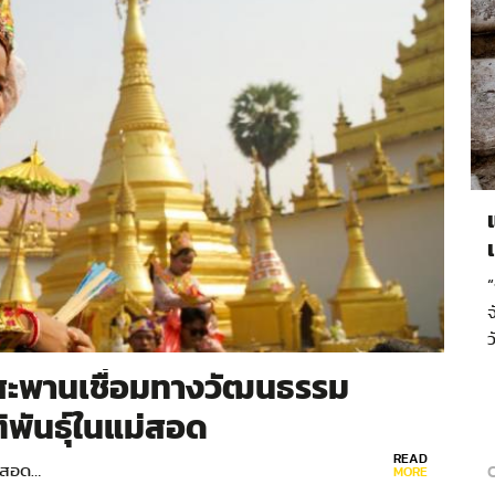
“
จ
สะพานเชื่อมทางวัฒนธรรม
ศ
ต
พันธุ์ในแม่สอด
READ
ม่สอด…
MORE