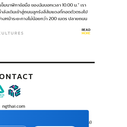
ชนหลากวัฒนธรรม
เข็มนาฬิกาข้อมือ ของฉันบอกเวลา 10.00 น.” เรา
ำลังเดินเข้าสู่ถนนลูกรังสีส้มแดงที่ทอดตัวตรงไป
ข้างหน้าระยะทางไม่น้อยกว่า 200 เมตร ปลายถนน
เป็นทางแยกมีป้ายเล็กๆ…
READ
CULTURES
MORE
ONTACT
ngthai.com
บริษัท เอเอ็มอี อิมเมจิเนทีฟ จำกัด
ครือ บริษัท อมรินทร์ คอร์เปอเรชั่นส์ จำกัด (มหาชน)