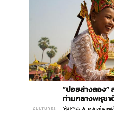
“ปอยส่างลอง” 
ท่ามกลางพหุชาติ
CULTURES
“ฝุ่น PM2.5 ปกคลุมทั่วอำเภอแ