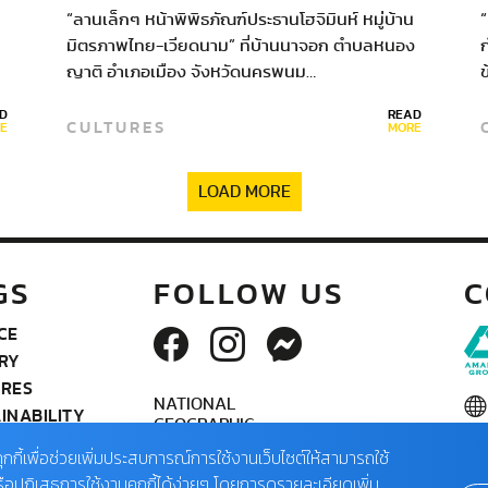
ทูตไทย–เวียดนาม
“ลานเล็กๆ หน้าพิพิธภัณฑ์ประธานโฮจิมินห์ หมู่บ้าน
“
มิตรภาพไทย-เวียดนาม” ที่บ้านนาจอก ตำบลหนอง
ก
ญาติ อำเภอเมือง จังหวัดนครพนม…
D
READ
CULTURES
E
MORE
LOAD MORE
GS
FOLLOW US
C
CE
RY
URES
NATIONAL
INABILITY
GEOGRAPHIC
RONMENT
ASIA
ุกกี้เพื่อช่วยเพิ่มประสบการณ์การใช้งานเว็บไซต์ให้สามารถใช้
ATION
ในเ
รือปฏิเสธการใช้งานคุกกี้ได้ง่ายๆ โดยการดูรายละเอียดเพิ่ม