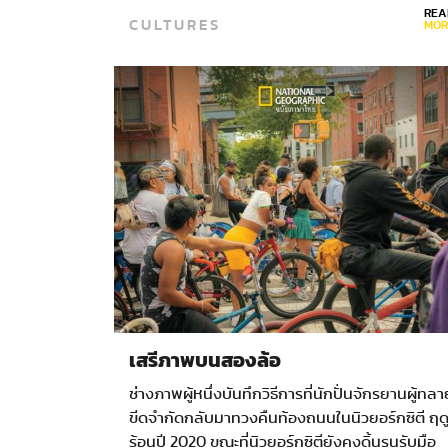
REA
CULTURES
เรือบดลำน้อยแล่นออกจากท่าน้ำหน้ากุฏิไปอย่าง
MOR
แน่วแน่…
เสรีภาพบนสองล้อ
ช่างภาพผู้หนึ่งบันทึกวิธีการที่นักปั่นจักรยานผู้ทลา
ขีดจำกัดกลับมาทวงคืนท้องถนนในนิวยอร์กซิตี ฤด
ร้อนปี 2020 ขณะที่นิวยอร์กซิตียังคงดิ้นรนรับมือ