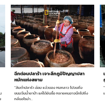
ฉีกต่อนปลาร้า เจาะลึกภูมิปัญญาปลา
หมักแห่งสยาม
“ส้มตำปลาร้า อ่อม แจ่วบอง หมกลาว ไปจนถึง
ชน
ขนมจีนน้ำยาป่า แค่ได้ยินชื่อ หลายคนอาจนึกไปถึง
น
กลิ่นอโรม่า…
้