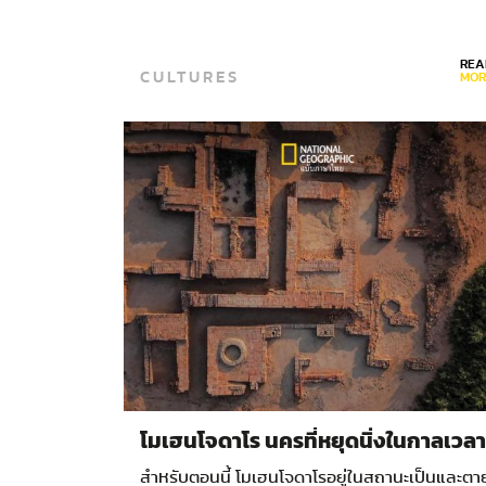
กับการระบาดใหญ่ทั่วโลก ช่างภาพ ไบรอัน ฟิงก์…
REA
CULTURES
MOR
โมเฮนโจดาโร นครที่หยุดนิ่งในกาลเวลา
สำหรับตอนนี้ โมเฮนโจดาโรอยู่ในสถานะเป็นและตา