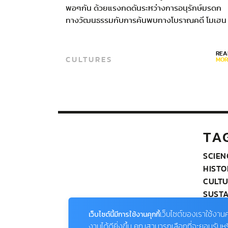
พอๆกัน ด้วยแรงกดดันระหว่างการอนุรักษ์มรดก
ทางวัฒนธรรมกับการค้นพบทางโบราณคดี โมเฮน
โจดาโรดึงดันที่จะทำตัวไม่โอ่อ่าอลังการ ขณะที่
วัฒนธรรมโบราณอื่นๆ สร้างพีระมิดและซิกกุรัต
REA
[ziggurat…
CULTURES
MOR
TA
SCIEN
HISTO
CULT
SUSTA
ENVI
เว็บไซต์ของเราใช้งานค
เว็บไซต์นี้มีการใช้งานคุกกี้
EDUC
งานได้ดียิ่งขึ้น คุณสามารถเลือกที่จะยอมรับห