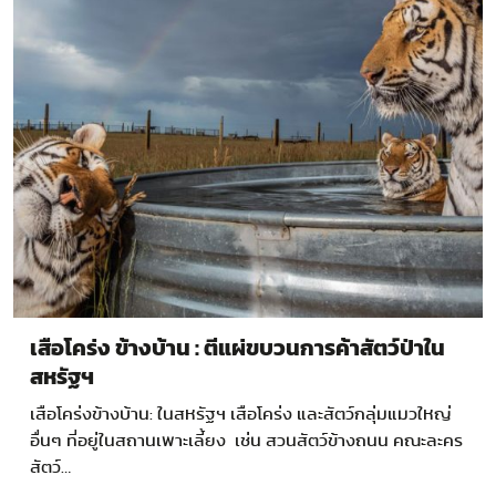
เสือโคร่ง ข้างบ้าน : ตีแผ่ขบวนการค้าสัตว์ป่าใน
สหรัฐฯ
เสือโคร่งข้างบ้าน: ในสหรัฐฯ เสือโคร่ง และสัตว์กลุ่มแมวใหญ่
อื่นๆ ที่อยู่ในสถานเพาะเลี้ยง เช่น สวนสัตว์ข้างถนน คณะละคร
สัตว์…