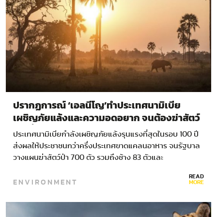
ปรากฏการณ์ ‘เอลนีโญ’ทำประเทศนามิเบีย
เผชิญภัยแล้งและความอดอยาก จนต้องฆ่าสัตว์
ป่าเพื่อความอยู่รอด
ประเทศนามิเบียกำลังเผชิญภัยแล้งรุนแรงที่สุดในรอบ 100 ปี
ส่งผลให้ประชาชนกว่าครึ่งประเทศขาดแคลนอาหาร จนรัฐบาล
วางแผนฆ่าสัตว์ป่า 700 ตัว รวมถึงช้าง 83 ตัวและ
ม้าลาย 300 ตัว เพื่อนำมาเป็นอาหารแก้ปัญหาความอดอยาก
READ
ENVIRONMENT
ประเทศนามิเบียซึ่งตั้งอยู่ทางตอนใต้ของแอฟริกาได้กลายเป็น
MORE
หนึ่งในพื้นที่ที่แห้งแล้งที่สุดในแอฟริกาใต้ โดยปัจจัยในความ
แห้งแล้งนี้มาจากปรากฏการณ์เอลนีโญ…