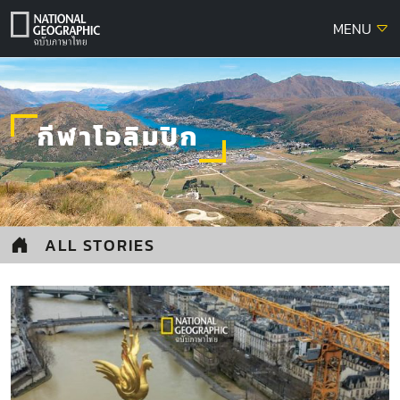
Skip
MENU
to
content
กีฬาโอลิมปิก
ALL STORIES