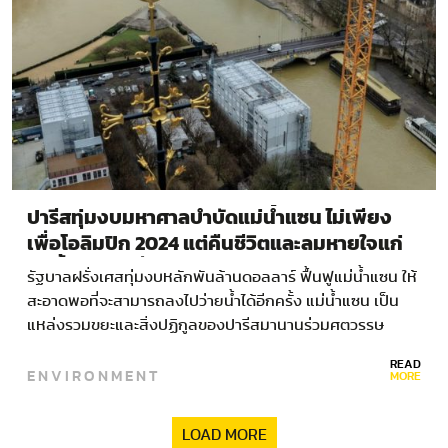
ปารีสทุ่มงบมหาศาลบำบัดแม่น้ำแซน ไม่เพียง
เพื่อโอลิมปิก 2024 แต่คืนชีวิตและลมหายใจแก่
แม่น้ำอันเป็นที่รัก
รัฐบาลฝรั่งเศสทุ่มงบหลักพันล้านดอลลาร์ ฟื้นฟูแม่น้ำแซน ให้
สะอาดพอที่จะสามารถลงไปว่ายน้ำได้อีกครั้ง แม่น้ำแซน เป็น
แหล่งรวมขยะและสิ่งปฏิกูลของปารีสมานานร่วมศตวรรษ
รัฐบาลฝรั่งเศสจึงทุ่มงบประมาณมากถึง 1,500…
READ
ENVIRONMENT
MORE
LOAD MORE