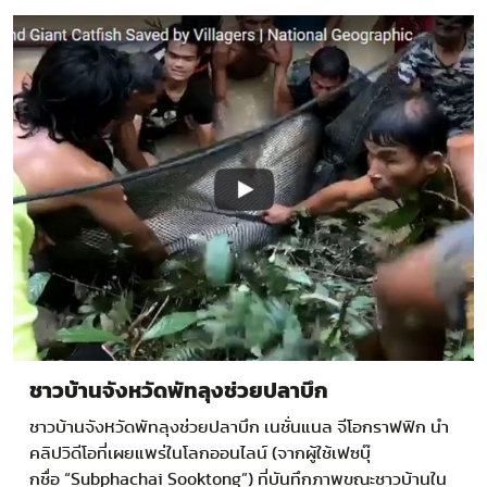
ชาวบ้านจังหวัดพัทลุงช่วยปลาบึก
ชาวบ้านจังหวัดพัทลุงช่วยปลาบึก เนชั่นแนล จีโอกราฟฟิก นำ
คลิปวิดีโอที่เผยแพร่ในโลกออนไลน์ (จากผู้ใช้เฟซบุ๊
กชื่อ “Subphachai Sooktong”) ที่บันทึกภาพขณะชาวบ้านใน