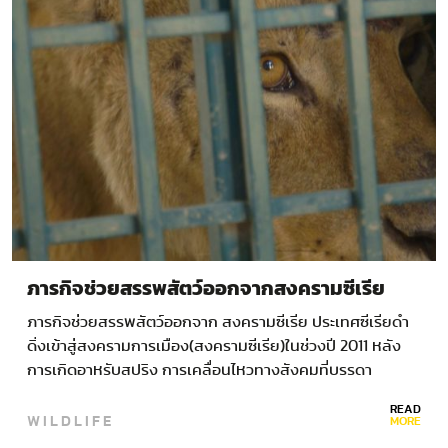
ภารกิจช่วยสรรพสัตว์ออกจากสงครามซีเรีย
ภารกิจช่วยสรรพสัตว์ออกจาก สงครามซีเรีย ประเทศซีเรียดำ
ดิ่งเข้าสู่สงครามการเมือง(สงครามซีเรีย)ในช่วงปี 2011 หลัง
การเกิดอาหรับสปริง การเคลื่อนไหวทางสังคมที่บรรดา
ประชาชนในหลายประเทศภูมิภาคอาหรับตัดสินใจลุกขึ้นต่อต้าน
READ
WILDLIFE
รัฐบาลอำนาจเผด็จการ ในหลายประเทศพลังประชาชนประสบ
MORE
ผลสำเร็จและนำมาซึ่งความเปลี่ยนแปลง…