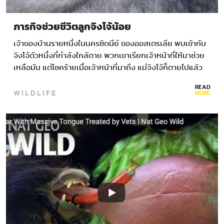
ภารกิจช่วยชีวิตลูกจิงโจ้น้อย
เจ้าของบ้านรายหนึ่งในนครซิดนีย์ ของออสเตรเลีย พบเข้ากับ
จิงโจ้ตัวหนึ่งที่กำลังใกล้ตาย พวกเขาเรียกเจ้าหน้าที่ให้มาช่วย
เหลือมัน แต่โชคร้ายเมื่อเจ้าหน้าที่มาถึง แม่จิงโจ้ก็ตายไปแล้ว
โชคดีที่เจ้าหน้าที่สังเกตเห็นอะไรบางอย่างในกระเป๋าหน้าท้อง
READ
WILDLIFE
ของมัน…
MORE