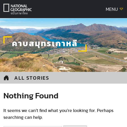
Skip
MENU
to
content
คาบสมุทรเกาหลี
ALL STORIES
Nothing Found
It seems we can’t find what you’re looking for. Perhaps
searching can help.