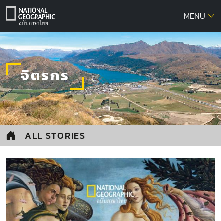
Skip
MENU
to
content
จิตรกร
ALL STORIES