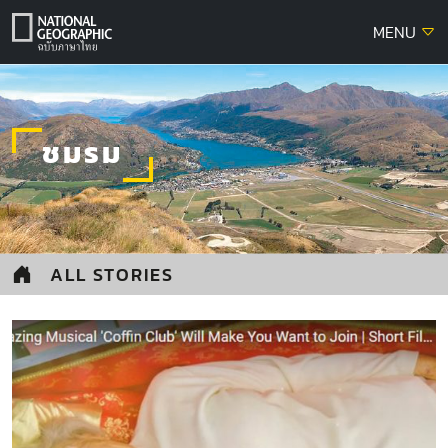
Skip
MENU
to
content
ชมรม
ALL STORIES