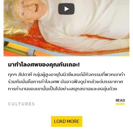
มาทำโลงศพของคุณกันเถอะ!
ทุกๆ สัปดาห์ กลุ่มผู้สูงอายุในนิวซีแลนด์มีกิจกรรมที่พวกเขาทำ
ร่วมกันนั่นคือการทำโลงศพ มันอาจฟังดูน่ากลัวแต่บรรยากาศ
การทำงานของเขานั้นเป็นไปอย่างสนุกสนานและอบอุ่นด้วย
มิตรภาพ ชมรม DIY โลงศพของตัวเองนี้มีชื่อว่า…
READ
CULTURES
MORE
LOAD MORE