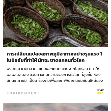
การเปลี่ยนแปลงสภาพภูมิอากาศอย่างรุนแรง 1
ในปัจจัยที่ทำให้ มัทฉะ ขาดแคลนทั่วโลก
ผงมัทฉะ ขาดตลาด สะท้อนอีกผลกระทบจากโลกร้อน ที่ทำให้
ผลผลิตลดลง สวนทางกับความต้องการทั่วโลกที่สูงขึ้น หลัง
มัทฉะกลายมาเป็นเครื่องดื่มเพื่อสุขภาพยอดนิยมชนิดใหม่ของ
ผู้คนหลากหลายวัย มีอาหารและเครื่องดื่มหลายชนิดที่ได้รับ
READ
ENVIRONMENT
ผลกระทบจากภาวะโลกร้อน…
MORE