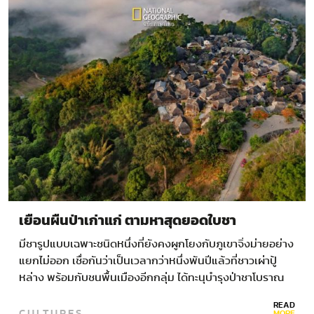
เยือนผืนป่าเก่าแก่ ตามหาสุดยอดใบชา
มีชารูปแบบเฉพาะชนิดหนึ่งที่ยังคงผูกโยงกับภูเขาจิ่งม่ายอย่าง
แยกไม่ออก เชื่อกันว่าเป็นเวลากว่าหนึ่งพันปีแล้วที่ชาวเผ่าปู้
หล่าง พร้อมกับชนพื้นเมืองอีกกลุ่ม ได้ทะนุบำรุงป่าชาโบราณ
ในป่าบนที่สูงของภูเขาจิ่งม่าย รุ่งอรุณฉายฉานเหนือยอดเขา
READ
CULTURES
เขียวชอุ่ม อาบไล้ต้นชาโบราณด้วยแสงอุ่นด้วยลำต้นขนาด…
MORE