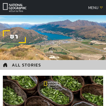
Skip
MENU
to
content
ชา
ALL STORIES