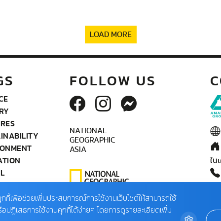
LOAD MORE
GS
FOLLOW US
C
CE
RY
URES
NATIONAL
INABILITY
GEOGRAPHIC
RONMENT
ASIA
ATION
ในเ
L
OGRAPHY
ติด
IFE
ุกกี้เพื่อช่วยเพิ่มประสบการณ์การใช้งานเว็บไซต์ให้สามารถใช้
02
TEAM
รือปฏิเสธการใช้งานคุกกี้ได้ง่ายๆ โดยการดูรายละเอียดเพิ่ม
(จั