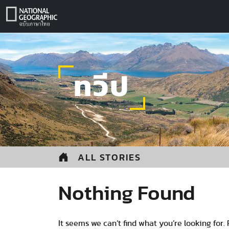
Skip
to
content
ทวีป
ALL STORIES
Nothing Found
It seems we can’t find what you’re looking for.