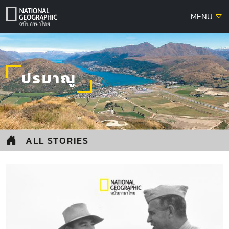
Skip
MENU
to
content
ปรมาณู
ALL STORIES