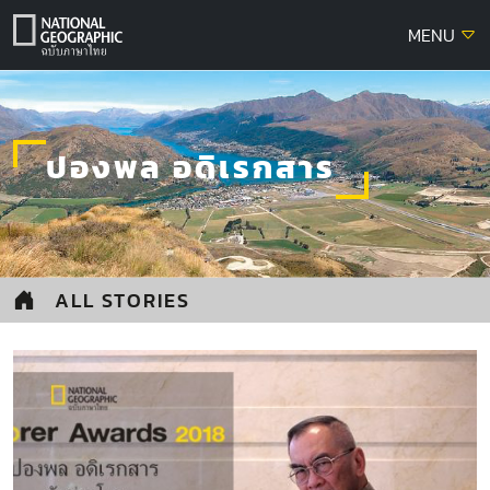
Skip
MENU
to
content
ปองพล อดิเรกสาร
ALL STORIES