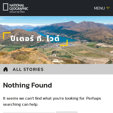
Skip
MENU
to
content
ปีเตอร์ ที. ไวต์
ALL STORIES
Nothing Found
It seems we can’t find what you’re looking for. Perhaps
searching can help.