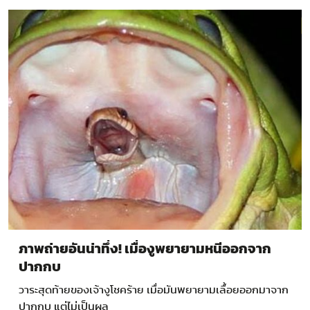
ภาพถ่ายอันน่าทึ่ง! เมื่องูพยายามหนีออกจาก
ปากกบ
วาระสุดท้ายของเจ้างูโชคร้าย เมื่อมันพยายามเลื้อยออกมาจาก
ปากกบ แต่ไม่เป็นผล