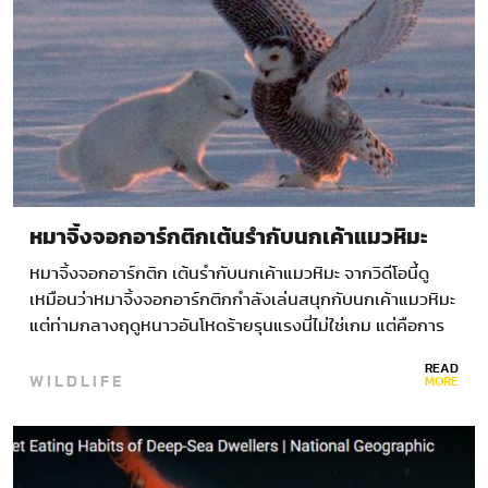
หมาจิ้งจอกอาร์กติกเต้นรำกับนกเค้าแมวหิมะ
หมาจิ้งจอกอาร์กติก เต้นรำกับนกเค้าแมวหิมะ จากวิดีโอนี้ดู
เหมือนว่าหมาจิ้งจอกอาร์กติกกำลังเล่นสนุกกับนกเค้าแมวหิมะ
แต่ท่ามกลางฤดูหนาวอันโหดร้ายรุนแรงนี่ไม่ใช่เกม แต่คือการ
เอาชีวิตรอด วิดีโอดังกล่าวถูกถ่ายโดย Dave…
READ
WILDLIFE
MORE