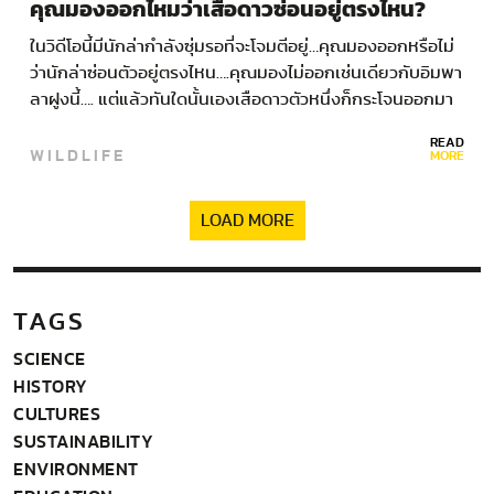
คุณมองออกไหมว่าเสือดาวซ่อนอยู่ตรงไหน?
ในวิดีโอนี้มีนักล่ากำลังซุ่มรอที่จะโจมตีอยู่…คุณมองออกหรือไม่
ว่านักล่าซ่อนตัวอยู่ตรงไหน….คุณมองไม่ออกเช่นเดียวกับอิมพา
ลาฝูงนี้…. แต่แล้วทันใดนั้นเองเสือดาวตัวหนึ่งก็กระโจนออกมา
จากที่ซ่อน อิมพาลาโชคร้ายต้องจบชีวิตลงเพราะพวกมันมอง
READ
WILDLIFE
ไม่เห็นศัตรู แม้ว่าพวกมันจะวิ่งได้อย่างรวดเร็วก็ตาม แต่เทคนิค
MORE
การพรางตัวของเสือดาวนี้ทำให้ความเร็วของอิมพาลาไม่มีผล
ใดๆ อ่านเพิ่มเติม…
LOAD MORE
TAGS
SCIENCE
HISTORY
CULTURES
SUSTAINABILITY
ENVIRONMENT