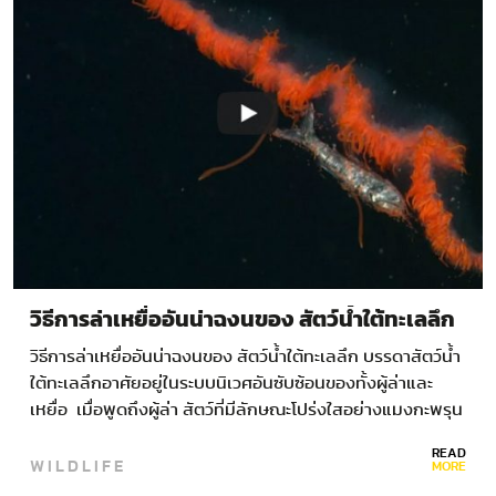
วิธีการล่าเหยื่ออันน่าฉงนของ สัตว์น้ำใต้ทะเลลึก
วิธีการล่าเหยื่ออันน่าฉงนของ สัตว์น้ำใต้ทะเลลึก บรรดาสัตว์น้ำ
ใต้ทะเลลึกอาศัยอยู่ในระบบนิเวศอันซับซ้อนของทั้งผู้ล่าและ
เหยื่อ เมื่อพูดถึงผู้ล่า สัตว์ที่มีลักษณะโปร่งใสอย่างแมงกะพรุน
มักไม่ได้รับความสนใจมากนัก แต่ล่าสุดผลการสำรวจโลกใต้
READ
WILDLIFE
ทะเลลึกโดยยานสำรวจที่สามารถควบคุมได้จากระยะไกล โดย
MORE
สถาบันวิจัย…