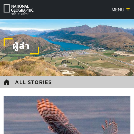
Skip
MENU
to
content
ผู้ล่า
ALL STORIES