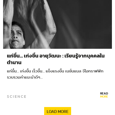
แก่ขึ้น… เก่งขึ้น อายุวัฒนะ : เรียนรู้จากบุคคลใน
ตำนาน
แก่ขึ้น… เก่งขึ้น เร็วขึ้น… แข็งแรงขึ้น เนชั่นแนล จีโอกราฟฟิก
รวบรวมคำแนะนำดีๆ…
READ
SCIENCE
MORE
LOAD MORE