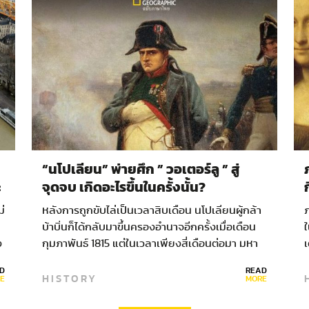
“นโปเลียน” พ่ายศึก ” วอเตอร์ลู ” สู่
ะ
จุดจบ เกิดอะไรขึ้นในครั้งนั้น?
ม่
หลังการถูกขับไล่เป็นเวลาสิบเดือน นโปเลียนผู้กล้า
ภ
บ้าบิ่นก็ได้กลับมาขึ้นครองอำนาจอีกครั้งเมื่อเดือน
ใ
ง
กุมภาพันธ์ 1815 แต่ในเวลาเพียงสี่เดือนต่อมา มหา
กองทัพแห่งจักวรรดิฝรั่งเศสของพระองค์ก็กลับ
D
READ
HISTORY
ต้องเผชิญกับความพ่ายแพ้เป็นครั้งสุดท้ายต่อ
E
MORE
กองทัพทั้งห้าของสหพันธมิตรที่เจ็ด (the