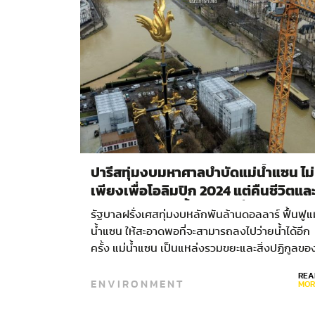
ปารีสทุ่มงบมหาศาลบำบัดแม่น้ำแซน ไม่
เพียงเพื่อโอลิมปิก 2024 แต่คืนชีวิตแล
ลมหายใจแก่แม่น้ำอันเป็นที่รัก
รัฐบาลฝรั่งเศสทุ่มงบหลักพันล้านดอลลาร์ ฟื้นฟูแ
น้ำแซน ให้สะอาดพอที่จะสามารถลงไปว่ายน้ำได้อีก
ครั้ง แม่น้ำแซน เป็นแหล่งรวมขยะและสิ่งปฏิกูลขอ
ปารีสมานานร่วมศตวรรษ รัฐบาลฝรั่งเศสจึงทุ่มงบ
REA
ENVIRONMENT
ประมาณมากถึง 1,500…
MOR