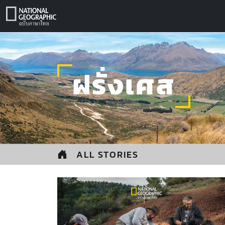
Skip
to
content
ฝรั่งเศส
ALL STORIES