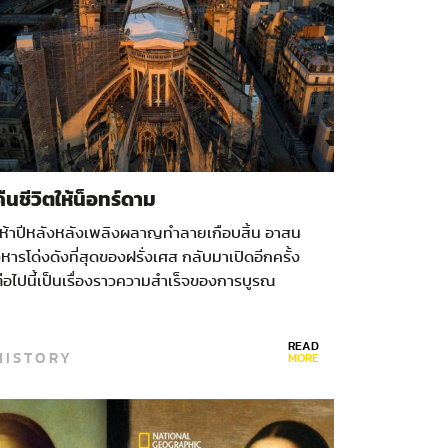
คืนชีวิตให้น็อทร์ดาม
“ห้าปีหลังหลังเพลิงผลาญทำลายเกือบสิ้น อาสน
ิหารโด่งดังที่สุดของฝรั่งเศส กลับมาเปิดอีกครั้ง
่อไปนี้เป็นเรื่องราวความสำเร็จของการบูรณ
ฏิสังขรณ์อันน่าทึ่ง และการจุดไฟศรัทธาแห่งความ
ักดิ์สิทธิ์ขึ้นมาใหม่” เพลิงที่เกือบทำลายอาสนวิหา
READ
น็อทร์ดามในปารีส เริ่มต้นจากใต้หลังคา…
HISTORY
MORE