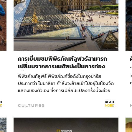
การเยี่ยมชมพิพิธภัณฑ์ลูฟวร์สามารถ
เปลี่ยนจากการชมศิลปะเป็นการท่อง
เที่ยวเชิงอาหารได้
ว
พิพิธภัณฑ์ลูฟร์ พิพิธภัณฑ์ชื่อดังในกรุงปารีส
ต
ประกาศว่า โมนาลิซา กำลังจะย้ายเข้าไปอยู่ในห้องจัด
ป
แสดงของตัวเอง ซึ่งการเปลี่ยนแปลงครั้งนี้จะช่วย
ศ
ให้ผู้มาเยือนได้สัมผัสประสบการณ์การชมงานศิลปะ
D
READ
ร
CULTURES
ในรูปแบบที่ต่างออกไป การท่องเที่ยวเชิงอาหาร
E
MORE
(Gastronomy…