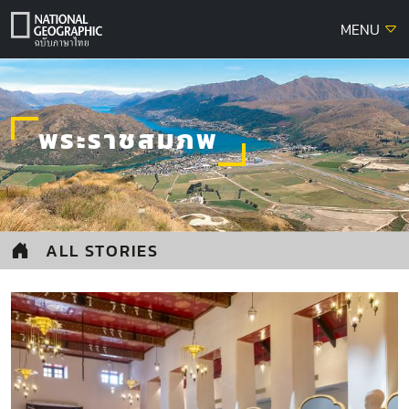
Skip
MENU
to
content
พระราชสมภพ
ALL STORIES