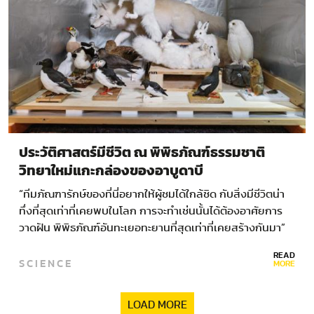
ประวัติศาสตร์มีชีวิต ณ พิพิธภัณฑ์ธรรมชาติ
วิทยาใหม่แกะกล่องของอาบูดาบี
“ทีมภัณฑารักษ์ของที่นี่อยากให้ผู้ชมได้ใกล้ชิด กับสิ่งมีชีวิตน่า
ทึ่งที่สุดเท่าที่เคยพบในโลก การจะทำเช่นนั้นได้ต้องอาศัยการ
วาดฝัน พิพิธภัณฑ์อันทะเยอทะยานที่สุดเท่าที่เคยสร้างกันมา”
บรรดาไดโนเสาร์กำลังเหินฟ้ามาจากทั่วโลกด้วยความเร็ว 885
READ
SCIENCE
กิโลเมตรต่อชั่วโมง…
MORE
LOAD MORE