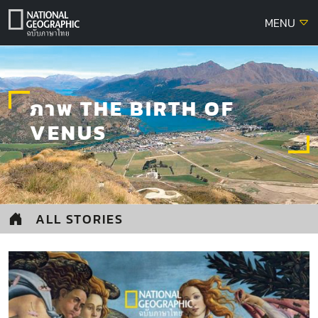
Skip
MENU
to
content
ภาพ THE BIRTH OF
VENUS
ALL STORIES