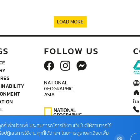
LOAD MORE
GS
FOLLOW US
C
CE
RY
URES
NATIONAL
INABILITY
GEOGRAPHIC
RONMENT
ASIA
ATION
ในเ
L
OGRAPHY
ติด
IFE
ุกกี้เพื่อช่วยเพิ่มประสบการณ์การใช้งานเว็บไซต์ให้สามารถใช้
02
TEAM
รือปฏิเสธการใช้งานคุกกี้ได้ง่ายๆ โดยการดูรายละเอียดเพิ่ม
(จั