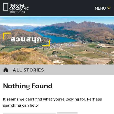
Skip
MENU
to
content
สวนสนุก
ALL STORIES
Nothing Found
It seems we can’t find what you’re looking for. Perhaps
searching can help.