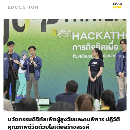
READ
EDUCATION
และเทคโนโลยีเติบโตขึ้นและเข้ามาช่วยในเรื่องความสะดวก
MORE
สบายในหลากหลายรูปแบบอย่างที่เราไม่เคยเห็นมาก่อนใน
ทศวรรษก่อนหน้า ทั้งหน้าบ้านอย่างหุ่นยนต์ดินสอ หรือหลัง
บ้านอย่างหุ่นยนต์จัดยา…
นวัตกรรมดิจิทัลเพื่อผู้สูงวัยและคนพิการ ปฏิวัติ
คุณภาพชีวิตด้วยไอเดียสร้างสรรค์