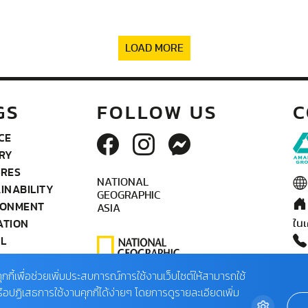
LOAD MORE
GS
FOLLOW US
C
CE
RY
URES
NATIONAL
INABILITY
GEOGRAPHIC
RONMENT
ASIA
ATION
ในเ
L
OGRAPHY
ติด
IFE
ุกกี้เพื่อช่วยเพิ่มประสบการณ์การใช้งานเว็บไซต์ให้สามารถใช้
02
TEAM
รือปฏิเสธการใช้งานคุกกี้ได้ง่ายๆ โดยการดูรายละเอียดเพิ่ม
(จั