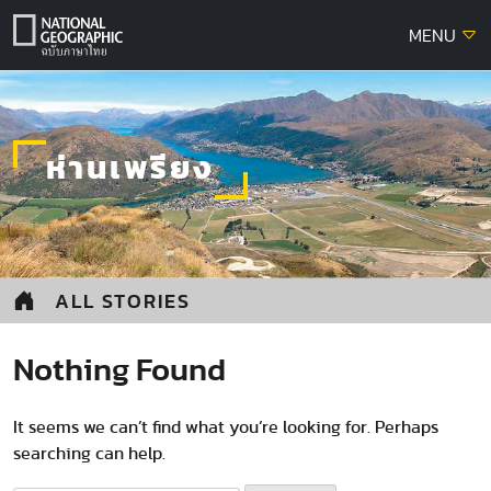
Skip
MENU
to
content
ห่านเพรียง
ALL STORIES
Nothing Found
It seems we can’t find what you’re looking for. Perhaps
searching can help.