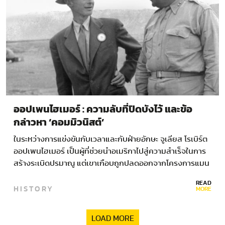
ออปเพนไฮเมอร์ : ความลับที่ปิดบังไว้ และข้อ
กล่าวหา ‘คอมมิวนิสต์’
ในระหว่างการแข่งขันกับเวลาและกับฝ่ายอักษะ จูเลียส โรเบิร์ต
ออปเพนไฮเมอร์ เป็นผู้ที่ช่วยนำอเมริกาไปสู่ความสำเร็จในการ
สร้างระเบิดปรมาณู แต่เขาเกือบถูกปลดออกจากโครงการแมน
แฮตตันด้วยเหตุใด ออปเพนไฮเมอร์ …
READ
HISTORY
MORE
LOAD MORE