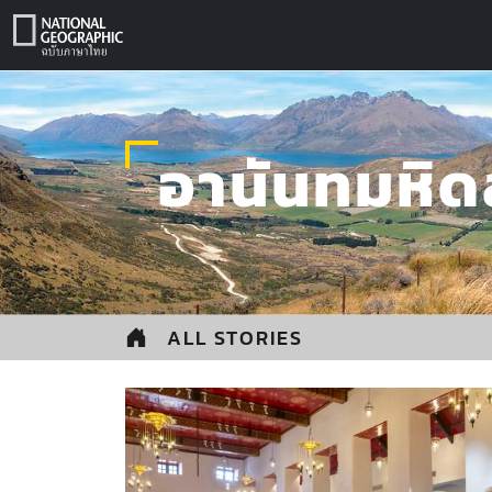
Skip
to
content
อานันทมหิด
ALL STORIES