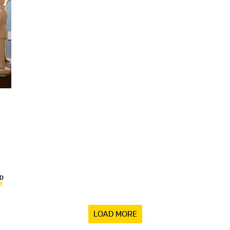
D
E
LOAD MORE