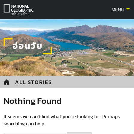
Skip
MENU
to
content
อ่อนวัย
ALL STORIES
Nothing Found
It seems we can’t find what you’re looking for. Perhaps
searching can help.