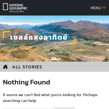
Skip
MENU
to
content
เซลล์แสงอาทิตย์
ALL STORIES
Nothing Found
It seems we can’t find what you’re looking for. Perhaps
searching can help.