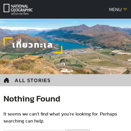
Skip
MENU
to
content
เที่ยวทะเล
ALL STORIES
Nothing Found
It seems we can’t find what you’re looking for. Perhaps
searching can help.