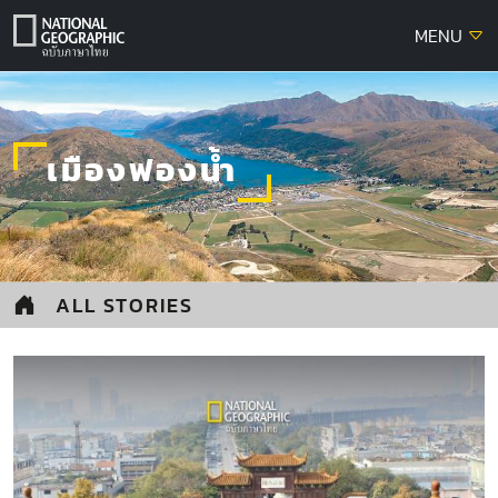
Skip
MENU
to
content
เมืองฟองน้ำ
ALL STORIES