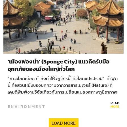
‘เมืองฟองน้ำ’ (Sponge City) แนวคิดรับมือ
อุทกภัยของเมืองใหญ่ทั่วโลก
“ภาวะโลกเดือด กำลังทำให้วัฏจักรน้ำทั่วโลกแปรปรวน” คำพูด
นี้ คือส่วนหนึ่งของบทความจากวารสารเนเจอร์ (Nature) ที่
เคยตีพิมพ์งานวิจัยเกี่ยวกับการเปลี่ยนแปลงสภาพภูมิอากาศ
ซึ่งสรุปใจความได้ว่า…
READ
ENVIRONMENT
MORE
LOAD MORE