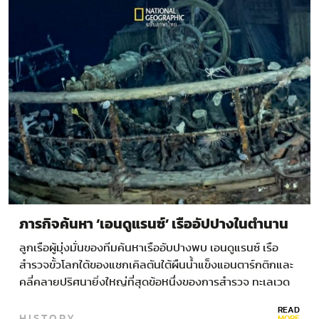
ภารกิจค้นหา ‘เอนดูแรนซ์’ เรืออัปปางในตำนาน
ลูกเรือผู้มุ่งมั่นของทีมค้นหาเรืออับปางพบ เอนดูแรนซ์ เรือ
สำรวจขั้วโลกใต้ของแชกเคิลตันใต้ผืนน้ำแข็งแอนตาร์กติกและ
คลี่คลายปริศนายิ่งใหญ่ที่สุดข้อหนึ่งของการสำรวจ ทะเลเวด
เดลล์เก็บงำความลับไว้อย่างมิดชิด จอห์น เชียร์ส และเมนสัน…
READ
HISTORY
MORE