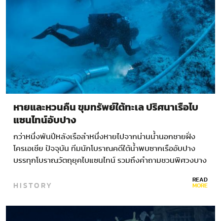
หายและหวนคืน ขุมทรัพย์ใต้ทะเล ปริศนาเรือไบ
แซนไทน์อับปาง
กว่าหนึ่งพันปีหลังเรือลำหนึ่งหายไปจากน่านน้ำนอกชายฝั่ง
โครเอเชีย ปัจจุบัน ทีมนักโบราณคดีใต้น้ำพบซากเรืออับปาง
บรรทุกโบราณวัตถุยุคไบแซนไทน์ รวมถึงคำถามชวนพิศวงบาง
ประการที่อาจทำให้ มุมมองของเราเกี่ยวกับโลกยุคกลางเปลี่ยน
READ
HISTORY
ไป ท่ามกลางเศษไม้ผุพังของซากเรือโบราณ ของชิ้นแรกที่
MORE
สะดุดตาของอีกอร์…