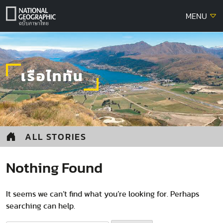
Skip
MENU
to
content
เรือไททัน
ALL STORIES
Nothing Found
It seems we can’t find what you’re looking for. Perhaps
searching can help.