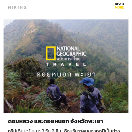
READ
HIKING
MORE
ดอยหลวง และดอยหนอก จังหวัดพะเยา
ทริปเดินป่าปีนเขา 3 วัน 2 คืน เดือนธันวาคมของทุกปีเป็นช่วง