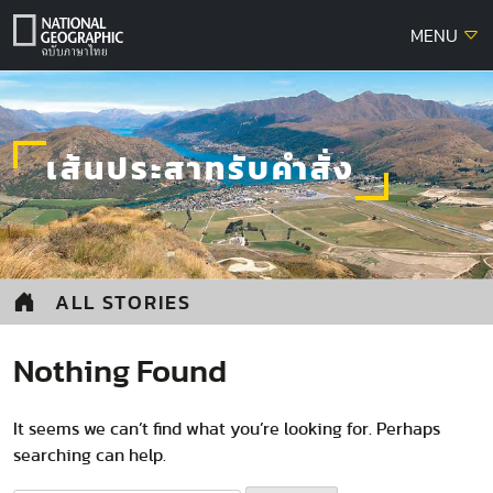
Skip
MENU
to
content
เส้นประสาทรับคำสั่ง
ALL STORIES
Nothing Found
It seems we can’t find what you’re looking for. Perhaps
searching can help.