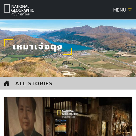
Skip
MENU
to
content
เหมาเจ๋อตุง
ALL STORIES