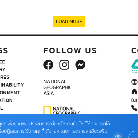
LOAD MORE
GS
FOLLOW US
C
CE
RY
URES
NATIONAL
INABILITY
GEOGRAPHIC
RONMENT
ASIA
ATION
ในเ
L
OGRAPHY
ติด
IFE
ุกกี้เพื่อช่วยเพิ่มประสบการณ์การใช้งานเว็บไซต์ให้สามารถใช้
02
TEAM
รือปฏิเสธการใช้งานคุกกี้ได้ง่ายๆ โดยการดูรายละเอียดเพิ่ม
(จั