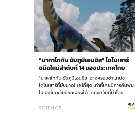
“นาคาไททัน ชัยภูมิเอนซิส” ไดโนเสาร์
ชนิดใหม่ลำดับที่ 14 ของประเทศไทย
“นาคาไททัน ชัยภูมิเอนซิส อาจครองตำแหน่ง
ไดโนเสาร์ที่มีขนาดใหญ่ที่สุด เท่าที่เคยมีการค้นพบ
ในเอเชียตะวันออกเฉียงใต้“ คณะวิจัยที่นำโดย
ดร.ศิตะ มานิตกุล…
REA
SCIENCE
MOR