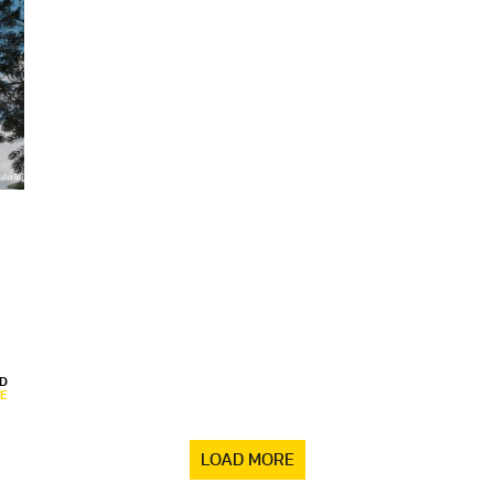
D
E
LOAD MORE