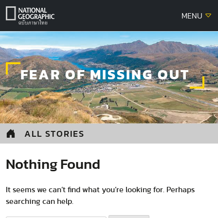
Skip
MENU
to
content
FEAR OF MISSING OUT
ALL STORIES
Nothing Found
It seems we can’t find what you’re looking for. Perhaps
searching can help.