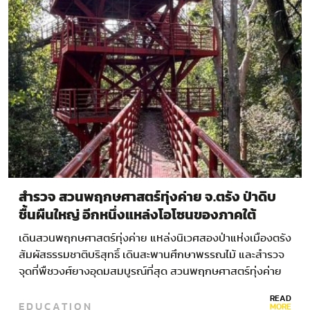
สำรวจ สวนพฤกษศาสตร์ทุ่งค่าย จ.ตรัง ป่าดิบ
ชื้นผืนใหญ่ อีกหนึ่งแหล่งโอโซนของภาคใต้
เดินสวนพฤกษศาสตร์ทุ่งค่าย แหล่งนิเวศสองป่าแห่งเมืองตรัง
สัมผัสธรรมชาติบริสุทธิ์ เดินสะพานศึกษาพรรณไม้ และสำรวจ
จุดที่พืชวงศ์ยางอุดมสมบูรณ์ที่สุด สวนพฤกษศาสตร์ทุ่งค่าย
หรือ…
READ
EDUCATION
MORE