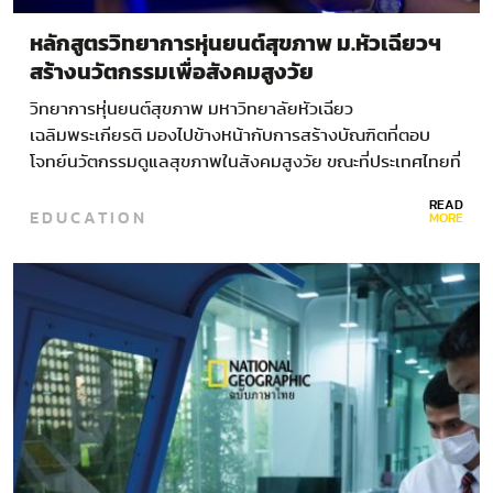
หลักสูตรวิทยาการหุ่นยนต์สุขภาพ ม.หัวเฉียวฯ
สร้างนวัตกรรมเพื่อสังคมสูงวัย
วิทยาการหุ่นยนต์สุขภาพ มหาวิทยาลัยหัวเฉียว
เฉลิมพระเกียรติ มองไปข้างหน้ากับการสร้างบัณฑิตที่ตอบ
โจทย์นวัตกรรมดูแลสุขภาพในสังคมสูงวัย ขณะที่ประเทศไทยที่
กำลังก้าวเข้าสู่สังคมสูงวัย เป็นเวลาเดียวกันกับที่นวัตกรรม
READ
EDUCATION
และเทคโนโลยีเติบโตขึ้นและเข้ามาช่วยในเรื่องความสะดวก
MORE
สบายในหลากหลายรูปแบบอย่างที่เราไม่เคยเห็นมาก่อนใน
ทศวรรษก่อนหน้า ทั้งหน้าบ้านอย่างหุ่นยนต์ดินสอ หรือหลัง
บ้านอย่างหุ่นยนต์จัดยา…