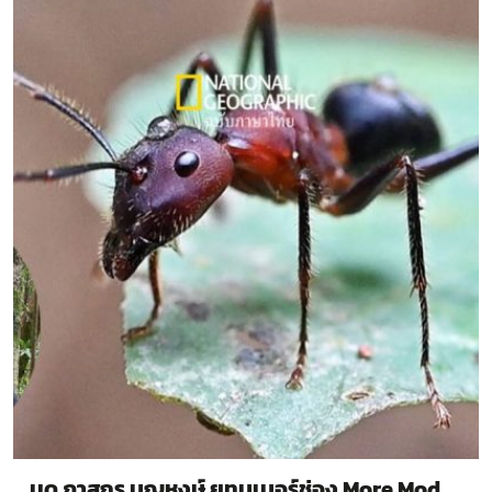
มด ภาสกร บุญหงษ์ ยูทูบเบอร์ช่อง More Mod