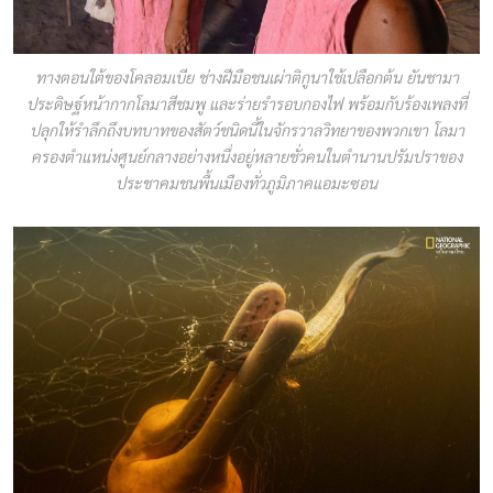
ทางตอนใต้ของโคลอมเบีย ช่างฝีมือชนเผ่าติกูนาใช้เปลือกต้น ยันชามา
ประดิษฐ์หน้ากากโลมาสีชมพู และร่ายรำรอบกองไฟ พร้อมกับร้องเพลงที่
ปลุกให้รำลึกถึงบทบาทของสัตว์ชนิดนี้ในจักรวาลวิทยาของพวกเขา โลมา
ครองตำแหน่งศูนย์กลางอย่างหนึ่งอยู่หลายชั่วคนในตำนานปรัมปราของ
ประชาคมชนพื้นเมืองทั่วภูมิภาคแอมะซอน