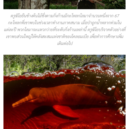
ตรูฆิโยยืนข้างต้นไม้ซึ่งตามกิ่งก้านมีกะโหลกโลมาจำนวนหนึ่งจาก 67
กะโหลกที่เขาพบในช่วงเวลาทำงานภาคสนาม เมื่อป่าถูกน้ำหลากท่วมใน
แต่ละปี พวกโลมาจะแหวกว่ายที่ระดับกิ่งก้านเหล่านี้ ตรูฆิโยบริจาคตัวอย่างที่
เขาพบส่วนใหญ่ให้คลังสะสมแห่งชาติของโคลอมเบีย เพื่อทำการศึกษาเพิ่ม
เติมต่อไป