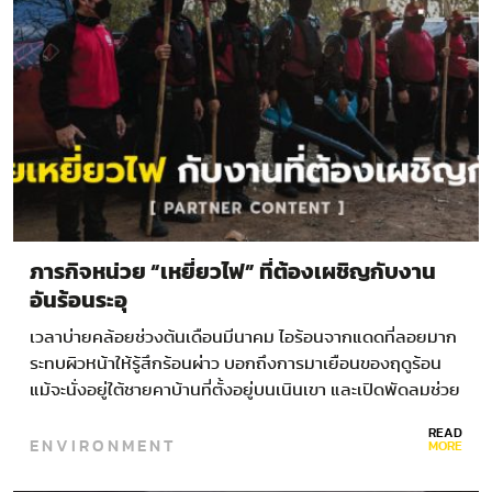
ภารกิจหน่วย “เหยี่ยวไฟ” ที่ต้องเผชิญกับงาน
อันร้อนระอุ
เวลาบ่ายคล้อยช่วงต้นเดือนมีนาคม ไอร้อนจากแดดที่ลอยมาก
ระทบผิวหน้าให้รู้สึกร้อนผ่าว บอกถึงการมาเยือนของฤดูร้อน
แม้จะนั่งอยู่ใต้ชายคาบ้านที่ตั้งอยู่บนเนินเขา และเปิดพัดลมช่วย
ผ่อนคลายความร้อน แต่ก็ยังไม่วายรู้สึกอบอ้าว และเหนอะหนะ
READ
ENVIRONMENT
ไปทั้งตัว…
MORE