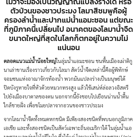
ไม่ว่าจะมองเป็นวิญญาณแปลงร่างได้ หรือ
ตัวป่วนของชาวประมง โลมาสีชมพูคือผู้
ครองลำน้ำและปากแม่น้ำแอมะซอน แต่ขณะ
ที่ภูมิภาคนี้เปลี่ยนไป อนาคตของโลมาน้ำจืด
ขนาดใหญ่ที่สุดในโลกก็ตกอยู่ในความไม่
แน่นอน
ตลอดแนวแม่น้ำน้อยใหญ่
ในลุ่มน้ำแอมะซอน ชนพื้นเมืองเผ่าติกู
นาเล่าขานเรื่องราวเกี่ยวกับโลมา สัตว์น้ำจืดเหล่านี้คือผู้พิทักษ์
จอมซนแห่งอาณาจักรท้องน้ำ พวกมันแปลงร่างเป็นมนุษย์ได้
ปิดบังรูหายใจที่หัวด้วยหมวกทรงสูง แล้วใช้เสน่ห์ล่อลวงอิสตรี
ไปยังเมืองบาดาลของตน นอกจากนี้ยังชอบไปเยือนน่านน้ำตื้น
ใกล้ชายฝั่ง เพื่อขโมยปลาจากอวนของชาวประมง
จากโลมาน้ำจืดทั้งหมดหกชนิด มีเพียงสองชนิดที่พบนอกภูมิภาค
เอเชีย และทั้งสองชนิดเป็นสัตว์เฉพาะถิ่นอเมริกาใต้ ในลุ่มน้ำแอ