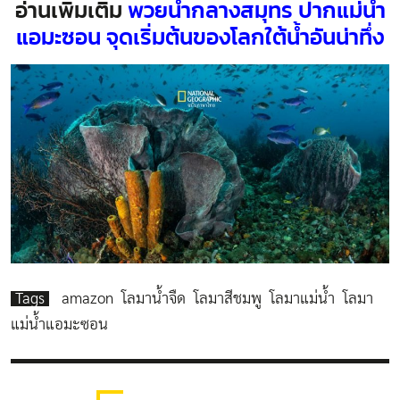
อ่านเพิ่มเติม
พวยน้ำกลางสมุทร ปากแม่น้ำ
แอมะซอน จุดเริ่มต้นของโลกใต้น้ำอันน่าทึ่ง
Tags
amazon
โลมาน้ำจืด
โลมาสีชมพู
โลมาแม่น้ำ
โลมา
แม่น้ำแอมะซอน