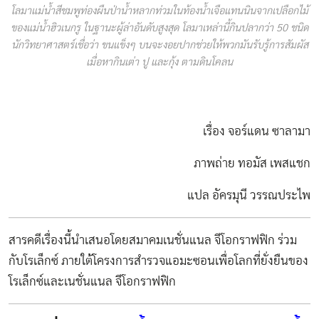
โลมาแม่น้ำสีชมพูท่องผืนป่าน้ำหลากท่วมในท้องน้ำเจือแทนนินจากเปลือกไม้
ของแม่น้ำฮิวเนกรู ในฐานะผู้ล่าอันดับสูงสุด โลมาเหล่านี้กินปลากว่า 50 ชนิด
นักวิทยาศาสตร์เชื่อว่า ขนแข็งๆ บนจะงอยปากช่วยให้พวกมันรับรู้การสัมผัส
เมื่อหากินเต่า ปู และกุ้ง ตามดินโคลน
เรื่อง จอร์แดน ซาลามา
ภาพถ่าย ทอมัส เพสแชก
แปล อัครมุนี วรรณประไพ
สารคดีเรื่องนี้นำเสนอโดยสมาคมเนชั่นแนล จีโอกราฟฟิก ร่วม
กับโรเล็กซ์ ภายใต้โครงการสำรวจแอมะซอนเพื่อโลกที่ยั่งยืนของ
โรเล็กซ์และเนชั่นแนล จีโอกราฟฟิก