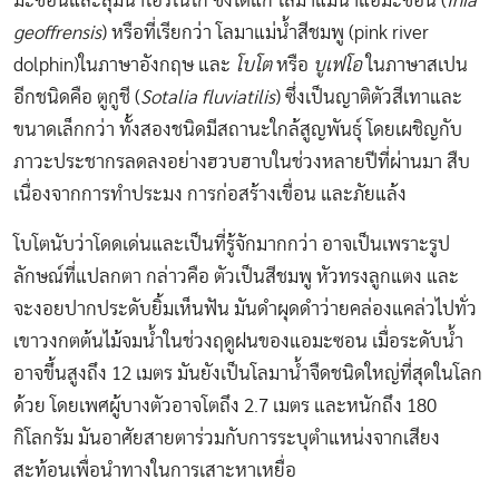
มะซอนและลุ่มน้ำโอรีโนโก ซึ่งได้แก่ โลมาแม่น้ำแอมะซอน (
Inia
geoffrensis
) หรือที่เรียกว่า โลมาแม่น้ำสีชมพู (pink river
dolphin)ในภาษาอังกฤษ และ
โบโต
หรือ
บูเฟโอ
ในภาษาสเปน
อีกชนิดคือ ตูกูชี (
Sotalia fluviatilis
) ซึ่งเป็นญาติตัวสีเทาและ
ขนาดเล็กกว่า ทั้งสองชนิดมีสถานะใกล้สูญพันธุ์ โดยเผชิญกับ
ภาวะประชากรลดลงอย่างฮวบฮาบในช่วงหลายปีที่ผ่านมา สืบ
เนื่องจากการทำประมง การก่อสร้างเขื่อน และภัยแล้ง
โบโตนับว่าโดดเด่นและเป็นที่รู้จักมากกว่า อาจเป็นเพราะรูป
ลักษณ์ที่แปลกตา กล่าวคือ ตัวเป็นสีชมพู หัวทรงลูกแตง และ
จะงอยปากประดับยิ้มเห็นฟัน มันดำผุดดำว่ายคล่องแคล่วไปทั่ว
เขาวงกตต้นไม้จมน้ำในช่วงฤดูฝนของแอมะซอน เมื่อระดับน้ำ
อาจขึ้นสูงถึง 12 เมตร มันยังเป็นโลมาน้ำจืดชนิดใหญ่ที่สุดในโลก
ด้วย โดยเพศผู้บางตัวอาจโตถึง 2.7 เมตร และหนักถึง 180
กิโลกรัม มันอาศัยสายตาร่วมกับการระบุตำแหน่งจากเสียง
สะท้อนเพื่อนำทางในการเสาะหาเหยื่อ