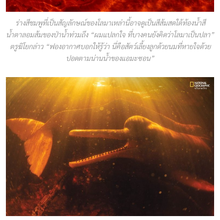
ร่างสีชมพูที่เป็นสัญลักษณ์ของโลมาเหล่านี้อาจดูเป็นสีส้มสดใต้ท้องน้ำสี
น้ำตาลอมส้มของป่าน้ำท่วมถึง “ผมแปลกใจ ที่บางคนยังคิดว่าโลมาเป็นปลา”
ตรูฆิโยกล่าว “ฟองอากาศบอกให้รู้ว่า นี่คือสัตว์เลี้ยงลูกด้วยนมที่หายใจด้วย
ปอดตามน่านน้ำของแอมะซอน”