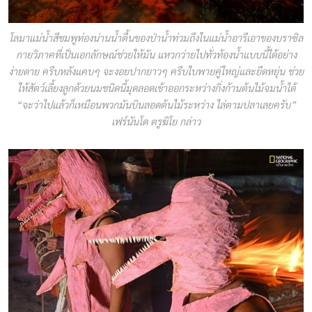
โลมาแม่น้ำสีชมพูท่องน่านน้ำตื้นของป่าน้ำท่วมถึงในแม่น้ำอารีเอาของบราซิล
กายวิภาคที่เป็นเอกลักษณ์ช่วยให้มัน แหวกว่ายไปทั่วท้องน้ำแบบนี้ได้อย่าง
ง่ายดาย ครีบหลังแคบๆ จะงอยปากยาวๆ ครีบใบพายคู่ใหญ่และยืดหยุ่น ช่วย
ให้สัตว์เลี้ยงลูกด้วยนมชนิดนี้มุดลอดเข้าออกระหว่างกิ่งก้านต้นไม้จมน้ำได้
“จะว่าไปแล้วก็เหมือนพวกมันบินลอดต้นไม้ระหว่าง ไล่ตามปลาเลยครับ”
เฟร์นันโด ตรูฆิโย กล่าว