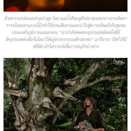
ด้วยความคล่องแคล่วอย่างสูง โลมาแม่น้ำสีชมพูดึงปลาดุกออกจากอวนติดตา
การขโมยปลาแบบนี้มักทำให้อวนเสียหายและนำไปสู่ความขัดแย้งกับชุมชน
ประมงทั่วภูมิภาคแอมะซอน “เรากำลังทดสอบอุปกรณ์ชนิดหนึ่งที่มี
วัตถุประสงค์เพื่อกันโลมาให้อยู่ห่างจากอวนดักปลาค่ะ” มารีอานา ปัสกัวลีนี
ฟรีอัส นักวิเคราะห์เพื่อการอนุรักษ์ กล่าว