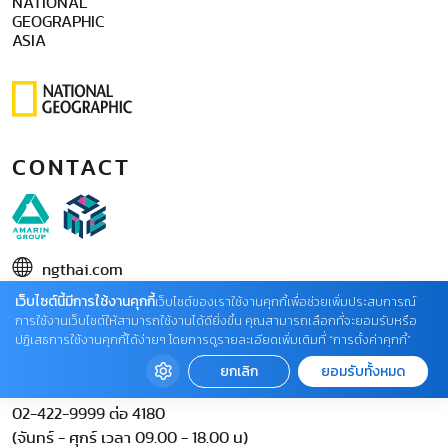
NATIONAL
GEOGRAPHIC
ASIA
CONTACT
ngthai.com
เว็บไซต์นี้มีการใช้งานคุกกี้
บริษัท เอเอ็มอี อิมเมจิเนทีฟ จำกัด
เว็บไซต์ของเราใช้งานคุกกี้เพื่อช่วยเพิ่มประสบการณ์
การใช้งานเว็บไซต์ให้สามารถใช้งานได้ดียิ่งขึ้น คุณสามารถเลือกที่จะยอมรับหรือ
ในเครือ บริษัท อมรินทร์ คอร์เปอเรชั่นส์ จำกัด (มหาชน)
ปฏิเสธการใช้งานคุกกี้ได้ง่ายๆ โดยการดูรายละเอียดเพิ่มเติมที่ “การตั้งค่าคุกกี้”
02 422 9999 ต่อ 4220
ยกเลิก
ยอมรับทั้งหมด
ติดต่อแจ้งปัญหาหรือร้องเรียน
02-422-9999 ต่อ 4180
(จันทร์ - ศุกร์ เวลา 09.00 - 18.00 น)