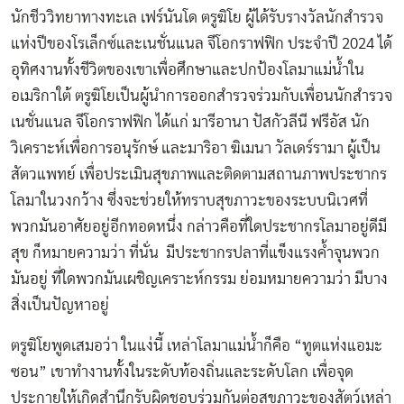
นักชีววิทยาทางทะเล เฟร์นันโด ตรูฆิโย ผู้ได้รับรางวัลนักสำรวจ
แห่งปีของโรเล็กซ์และเนชั่นแนล จีโอกราฟฟิก ประจำปี 2024 ได้
อุทิศงานทั้งชีวิตของเขาเพื่อศึกษาและปกป้องโลมาแม่น้ำใน
อเมริกาใต้ ตรูฆิโยเป็นผู้นำการออกสำรวจร่วมกับเพื่อนนักสำรวจ
เนชั่นแนล จีโอกราฟฟิก ได้แก่ มารีอานา ปัสกัวลีนี ฟรีอัส นัก
วิเคราะห์เพื่อการอนุรักษ์ และมาริอา ฆิเมนา วัลเดร์รามา ผู้เป็น
สัตวแพทย์ เพื่อประเมินสุขภาพและติดตามสถานภาพประชากร
โลมาในวงกว้าง ซึ่งจะช่วยให้ทราบสุขภาวะของระบบนิเวศที่
พวกมันอาศัยอยู่อีกทอดหนึ่ง กล่าวคือที่ใดประชากรโลมาอยู่ดีมี
สุข ก็หมายความว่า ที่นั่น มีประชากรปลาที่แข็งแรงค้ำจุนพวก
มันอยู่ ที่ใดพวกมันเผชิญเคราะห์กรรม ย่อมหมายความว่า มีบาง
สิ่งเป็นปัญหาอยู่
ตรูฆิโยพูดเสมอว่า ในแง่นี้ เหล่าโลมาแม่น้ำก็คือ “ทูตแห่งแอมะ
ซอน” เขาทำงานทั้งในระดับท้องถิ่นและระดับโลก เพื่อจุด
ประกายให้เกิดสำนึกรับผิดชอบร่วมกันต่อสุขภาวะของสัตว์เหล่า