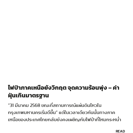
ไฟป่าภาคเหนือยังวิกฤต จุดความร้อนพุ่ง – ค่า
ฝุ่นเกินมาตรฐาน
“31 มีนาคม 2568 ขณะที่สถานการณ์แผ่นดินไหวใน
กรุงเทพมหานครเริ่มดีขึ้น” แต่ในเวลาเดียวกันนั้นทางภาค
เหนือของประเทศไทยกลับยังคงเผชิญกับไฟป่าที่โหมกระหน่ำ
มาตั้งแต่ต้นเดือน และสถานการณ์ก็ยังไม่มีวี่แววว่าจะคลี่คลาย
READ