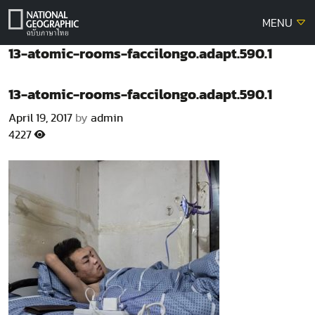
Skip
MENU
to
content
13-atomic-rooms-faccilongo.adapt.590.1
13-atomic-rooms-faccilongo.adapt.590.1
April 19, 2017
by
admin
4227