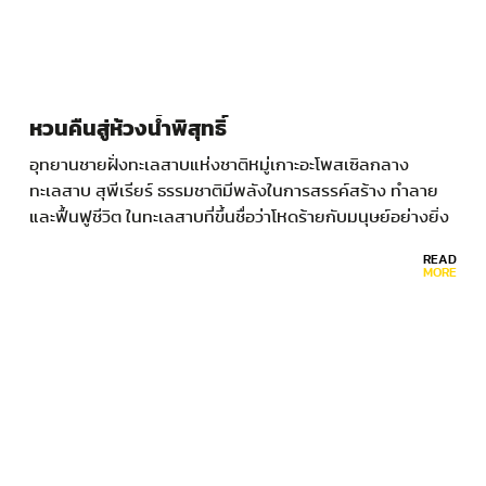
หวนคืนสู่ห้วงน้ำพิสุทธิ์
อุทยานชายฝั่งทะเลสาบแห่งชาติหมู่เกาะอะโพสเซิลกลาง
ทะเลสาบ สุพีเรียร์ ธรรมชาติมีพลังในการสรรค์สร้าง ทำลาย
และฟื้นฟูชีวิต ในทะเลสาบที่ขึ้นชื่อว่าโหดร้ายกับมนุษย์อย่างยิ่ง
หมู่เกาะอะโพสเซิล…
READ
MORE