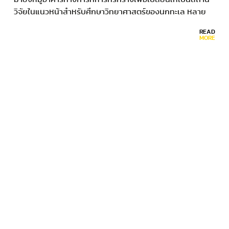
วิจัยในแนวหน้าสำหรับศึกษาวิทยาศาสตร์ของนกทะเล หลาย
สิบปีแล้วที่เกาะมิดเดิลตัน ดินแดนผืนเล็กๆ แบนราบซึ่งถูกลม
READ
และน้ำซัดกระหน่ำไม่หยุดหย่อนในอ่าวอะแลสกา เป็นเพียงด่าน
MORE
หน้าที่ถูกลืมเลือน…