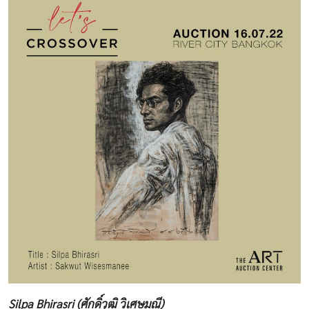
Silpa Bhirasri (ศักดิ์วุฒิ วิเศษมณี)