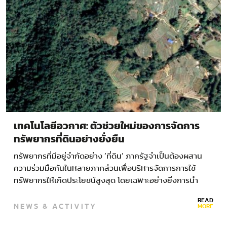
เทคโนโลยีอวกาศ: ตัวช่วยใหม่ของการจัดการ
ทรัพยากรที่ดินอย่างยั่งยืน
ทรัพยากรที่มีอยู่จำกัดอย่าง ‘ที่ดิน’ ภาครัฐจำเป็นต้องผสาน
ความร่วมมือกันในหลายภาคส่วนเพื่อบริหารจัดการการใช้
ทรัพยากรให้เกิดประโยชน์สูงสุด โดยเฉพาะอย่างยิ่งการนำ
เทคโนโลยีอวกาศมาช่วยเพิ่มประสิทธิภาพในกระบวนการทำงาน
READ
NEWS & ACTIVITY
เพื่อนำไปสู่ผลลัพธ์ที่ถูกต้อง แม่นยำ และรวดเร็ว…
MORE