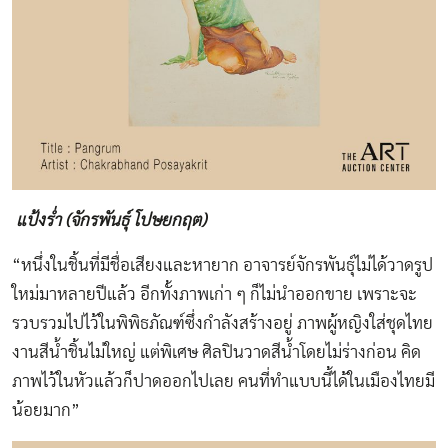
แป้งร่ำ (จักรพันธุ์ โปษยกฤต)
“หนึ่งในชิ้นที่มีชื่อเสียงและหายาก อาจารย์จักรพันธุ์ไม่ได้วาดรูป
ใหม่มาหลายปีแล้ว อีกทั้งภาพเก่า ๆ ก็ไม่นำออกขาย เพราะจะ
รวบรวมไปไว้ในพิพิธภัณฑ์ซึ่งกำลังสร้างอยู่ ภาพผู้หญิงใส่ชุดไทย
งานสีน้ำชิ้นไม่ใหญ่ แต่พิเศษ ศิลปินวาดสีน้ำโดยไม่ร่างก่อน คิด
ภาพไว้ในหัวแล้วก็ปาดออกไปเลย คนที่ทำแบบนี้ได้ในเมืองไทยมี
น้อยมาก”