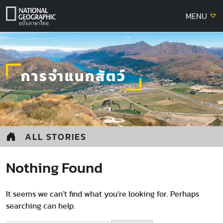
Skip
MENU
to
content
การจำแนกสัตว์
ALL STORIES
Nothing Found
It seems we can’t find what you’re looking for. Perhaps
searching can help.