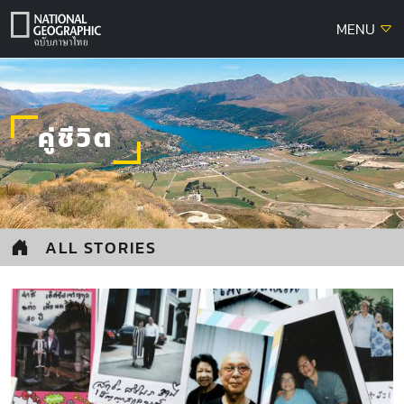
Skip
MENU
to
content
คู่ชีวิต
ALL STORIES