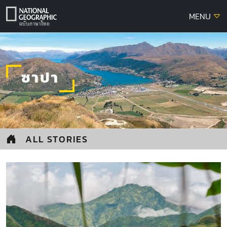
Skip
MENU
to
content
ซาปา
ALL STORIES