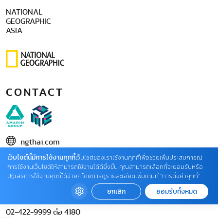
NATIONAL
GEOGRAPHIC
ASIA
CONTACT
ngthai.com
เว็บไซต์นี้มีการใช้งานคุกกี้
บริษัท เอเอ็มอี อิมเมจิเนทีฟ จำกัด
เว็บไซต์ของเราใช้งานคุกกี้เพื่อช่วยเพิ่มประสบการณ์
การใช้งานเว็บไซต์ให้สามารถใช้งานได้ดียิ่งขึ้น คุณสามารถเลือกที่จะยอมรับหรือ
ในเครือ บริษัท อมรินทร์ คอร์เปอเรชั่นส์ จำกัด (มหาชน)
ปฏิเสธการใช้งานคุกกี้ได้ง่ายๆ โดยการดูรายละเอียดเพิ่มเติมที่ “การตั้งค่าคุกกี้”
02 422 9999 ต่อ 4220
ยกเลิก
ยอมรับทั้งหมด
ติดต่อแจ้งปัญหาหรือร้องเรียน
02-422-9999 ต่อ 4180