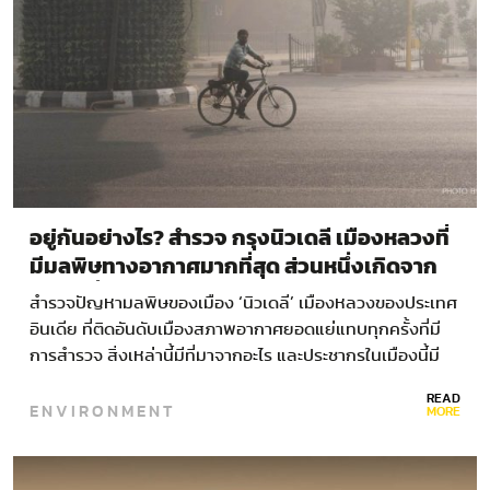
อยู่กันอย่างไร? สำรวจ กรุงนิวเดลี เมืองหลวงที่
มีมลพิษทางอากาศมากที่สุด ส่วนหนึ่งเกิดจาก
ความเชื่อและพิธีกรรม
สำรวจปัญหามลพิษของเมือง ‘นิวเดลี’ เมืองหลวงของประเทศ
อินเดีย ที่ติดอันดับเมืองสภาพอากาศยอดแย่แทบทุกครั้งที่มี
การสำรวจ สิ่งเหล่านี้มีที่มาจากอะไร และประชากรในเมืองนี้มี
สภาพชีวิตอย่างไร? ถ้าพูดถึงเมืองที่มีมลภาวะมากแห่งหนึ่งใน
READ
ENVIRONMENT
โลก…
MORE