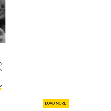
ป์
าง
D
E
LOAD MORE