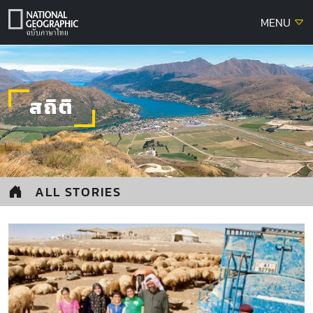
Skip
MENU
to
content
สถิติ
ALL STORIES